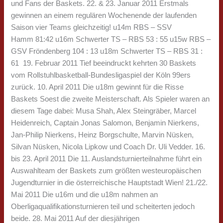
und Fans der Baskets. 22. & 23. Januar 2011 Erstmals
gewinnen an einem regulären Wochenende der laufenden
Saison vier Teams gleichzeitig! u14m RBS – SSV
Hamm 81:42 u16m Schwerter TS – RBS 53 : 55 u15w RBS –
GSV Fröndenberg 104 : 13 u18m Schwerter TS – RBS 31 :
61 19. Februar 2011 Tief beeindruckt kehrten 30 Baskets
vom Rollstuhlbasketball-Bundesligaspiel der Köln 99ers
zurück. 10. April 2011 Die u18m gewinnt für die Risse
Baskets Soest die zweite Meisterschaft. Als Spieler waren an
diesem Tage dabei: Musa Shah, Alex Steingräber, Marcel
Heidenreich, Captain Jonas Salomon, Benjamin Nierkens,
Jan-Philip Nierkens, Heinz Borgschulte, Marvin Nüsken,
Silvan Nüsken, Nicola Lipkow und Coach Dr. Uli Vedder. 16.
bis 23. April 2011 Die 11. Auslandsturnierteilnahme führt ein
Auswahlteam der Baskets zum größten westeuropäischen
Jugendturnier in die österreichische Hauptstadt Wien! 21./22.
Mai 2011 Die u16m und die u18m nahmen an
Oberligaqualifikationsturnieren teil und scheiterten jedoch
beide. 28. Mai 2011 Auf der diesjährigen