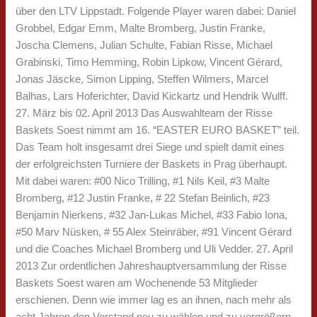
über den LTV Lippstadt. Folgende Player waren dabei: Daniel
Grobbel, Edgar Emm, Malte Bromberg, Justin Franke,
Joscha Clemens, Julian Schulte, Fabian Risse, Michael
Grabinski, Timo Hemming, Robin Lipkow, Vincent Gérard,
Jonas Jäscke, Simon Lipping, Steffen Wilmers, Marcel
Balhas, Lars Hoferichter, David Kickartz und Hendrik Wulff.
27. März bis 02. April 2013 Das Auswahlteam der Risse
Baskets Soest nimmt am 16. “EASTER EURO BASKET” teil.
Das Team holt insgesamt drei Siege und spielt damit eines
der erfolgreichsten Turniere der Baskets in Prag überhaupt.
Mit dabei waren: #00 Nico Trilling, #1 Nils Keil, #3 Malte
Bromberg, #12 Justin Franke, # 22 Stefan Beinlich, #23
Benjamin Nierkens, #32 Jan-Lukas Michel, #33 Fabio Iona,
#50 Marv Nüsken, # 55 Alex Steinräber, #91 Vincent Gérard
und die Coaches Michael Bromberg und Uli Vedder. 27. April
2013 Zur ordentlichen Jahreshauptversammlung der Risse
Baskets Soest waren am Wochenende 53 Mitglieder
erschienen. Denn wie immer lag es an ihnen, nach mehr als
acht Jahren den Vorstand neu zu wählen und zu vergrößern.