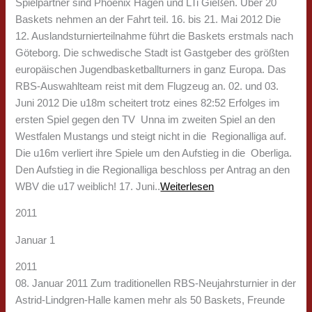
Spielpartner sind Phoenix Hagen und LTi Gießen. Über 20
Baskets nehmen an der Fahrt teil. 16. bis 21. Mai 2012 Die
12. Auslandsturnierteilnahme führt die Baskets erstmals nach
Göteborg. Die schwedische Stadt ist Gastgeber des größten
europäischen Jugendbasketballturners in ganz Europa. Das
RBS-Auswahlteam reist mit dem Flugzeug an. 02. und 03.
Juni 2012 Die u18m scheitert trotz eines 82:52 Erfolges im
ersten Spiel gegen den TV Unna im zweiten Spiel an den
Westfalen Mustangs und steigt nicht in die Regionalliga auf.
Die u16m verliert ihre Spiele um den Aufstieg in die Oberliga.
Den Aufstieg in die Regionalliga beschloss per Antrag an den
WBV die u17 weiblich! 17. Juni..
Weiterlesen
2011
Januar 1
2011
08. Januar 2011 Zum traditionellen RBS-Neujahrsturnier in der
Astrid-Lindgren-Halle kamen mehr als 50 Baskets, Freunde