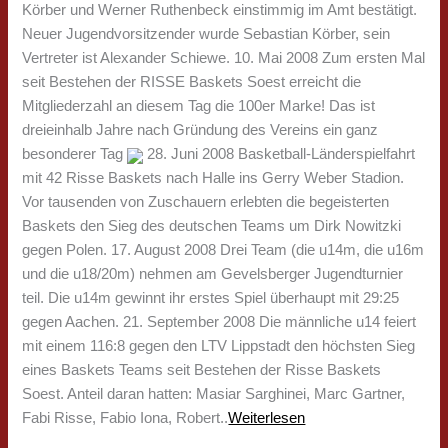
Körber und Werner Ruthenbeck einstimmig im Amt bestätigt.
Neuer Jugendvorsitzender wurde Sebastian Körber, sein
Vertreter ist Alexander Schiewe. 10. Mai 2008 Zum ersten Mal
seit Bestehen der RISSE Baskets Soest erreicht die
Mitgliederzahl an diesem Tag die 100er Marke! Das ist
dreieinhalb Jahre nach Gründung des Vereins ein ganz
besonderer Tag
28. Juni 2008 Basketball-Länderspielfahrt
mit 42 Risse Baskets nach Halle ins Gerry Weber Stadion.
Vor tausenden von Zuschauern erlebten die begeisterten
Baskets den Sieg des deutschen Teams um Dirk Nowitzki
gegen Polen. 17. August 2008 Drei Team (die u14m, die u16m
und die u18/20m) nehmen am Gevelsberger Jugendturnier
teil. Die u14m gewinnt ihr erstes Spiel überhaupt mit 29:25
gegen Aachen. 21. September 2008 Die männliche u14 feiert
mit einem 116:8 gegen den LTV Lippstadt den höchsten Sieg
eines Baskets Teams seit Bestehen der Risse Baskets
Soest. Anteil daran hatten: Masiar Sarghinei, Marc Gartner,
Fabi Risse, Fabio Iona, Robert..
Weiterlesen