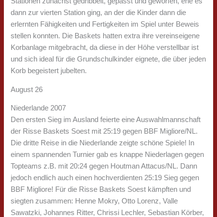
Stationen zunächst gedribbelt, gepasst und geworfen, ehe es
dann zur vierten Station ging, an der die Kinder dann die
erlernten Fähigkeiten und Fertigkeiten im Spiel unter Beweis
stellen konnten. Die Baskets hatten extra ihre vereinseigene
Korbanlage mitgebracht, da diese in der Höhe verstellbar ist
und sich ideal für die Grundschulkinder eignete, die über jeden
Korb begeistert jubelten.
August 26
Niederlande 2007
Den ersten Sieg im Ausland feierte eine Auswahlmannschaft
der Risse Baskets Soest mit 25:19 gegen BBF Migliore/NL.
Die dritte Reise in die Niederlande zeigte schöne Spiele! In
einem spannenden Turnier gab es knappe Niederlagen gegen
Topteams z.B. mit 20:24 gegen Houtman Attacus/NL. Dann
jedoch endlich auch einen hochverdienten 25:19 Sieg gegen
BBF Migliore! Für die Risse Baskets Soest kämpften und
siegten zusammen: Henne Mokry, Otto Lorenz, Valle
Sawatzki, Johannes Ritter, Chrissi Lechler, Sebastian Körber,