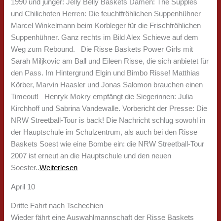
1990 und jünger: Jelly Belly Baskets Damen: The Supples
und Chilichoten Herren: Die feuchtfröhlichen Suppenhühner
Marcel Winkelmann beim Korbleger für die Frischfröhlichen
Suppenhühner. Ganz rechts im Bild Alex Schiewe auf dem
Weg zum Rebound. Die Risse Baskets Power Girls mit
Sarah Miljkovic am Ball und Eileen Risse, die sich anbietet für
den Pass. Im Hintergrund Elgin und Bimbo Risse! Matthias
Körber, Marvin Haasler und Jonas Salomon brauchen einen
Timeout! Henryk Mokry empfängt die Siegerinnen: Julia
Kirchhoff und Sabrina Vandewalle. Vorbericht der Presse: Die
NRW Streetball-Tour is back! Die Nachricht schlug sowohl in
der Hauptschule im Schulzentrum, als auch bei den Risse
Baskets Soest wie eine Bombe ein: die NRW Streetball-Tour
2007 ist erneut an die Hauptschule und den neuen
Soester..
Weiterlesen
April 10
Dritte Fahrt nach Tschechien
Wieder fährt eine Auswahlmannschaft der Risse Baskets