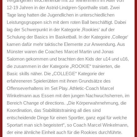
vergangenen Wochenende mit 33 Teilnehmern im Alter von
12-19 Jahren in der Astrid-Lindgren-Sporthalle statt. Zwei
Tage lang hatten die Jugendlichen in unterschiedlichen
Leistungsgruppen sich mit dem roten Ball beschäftigt. Dabei
lag der Schwerpunkt in der Kategorie ‚Rookies‘ auf der
Schulung der Basics im Basketball. In der Kategoire ‚College‘
kamen dafür mehr taktische Elemente zur Anwendung. Aus
Münster waren die Coaches Marcel Martin und Jonas
Salomon gekommen und brachten den Kids der u14 und u16,
die zusammen in der Kategorie „ROOKIE“ trainierten, die
Basic skills näher. Die „COLLEGE“ Kategorie der
erfahreneren Spielerübten mit ihnen Grundsätze des
Offenseverhaltens im Set Play. Athletic-Coach Marcel
Winkelmann aus Essen mit den jungen Nachwuchsherren, im
Bereich Change of directions. „Die Körperwahrnehmung, die
Koordination, das Stabilitätstraining all dies sind
entscheidende Dinge für einen Sportler, ganz egal für welche
Sportart man sich begeistert“, so Coach Marcel Winkelmann,
der eine ähnliche Einheit auch für die Rookies durchführte.