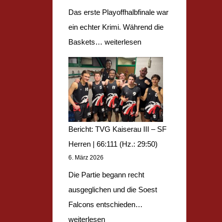
Das erste Playoffhalbfinale war
ein echter Krimi. Während die
S
Baskets…
weiterlesen
F
u
1
8
m
Bericht: TVG Kaiserau III – SF
–
Herren | 66:111 (Hz.: 29:50)
B
6. März 2026
a
Die Partie begann recht
s
ausgeglichen und die Soest
k
B
Falcons entschieden…
e
e
weiterlesen
t