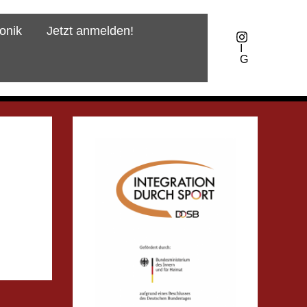
onik
Jetzt anmelden!
I
G