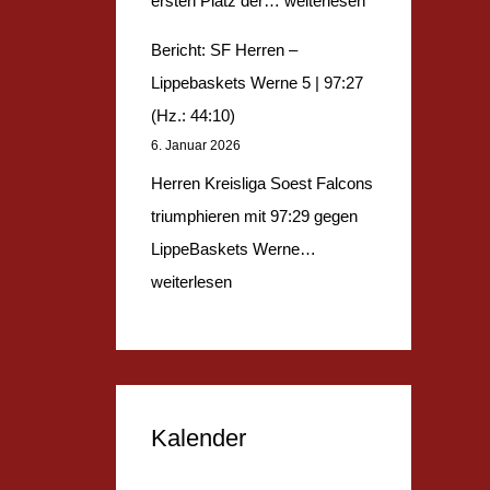
ersten Platz der…
weiterlesen
6
–
e
Bericht: SF Herren –
6
S
r
Lippebaskets Werne 5 | 97:27
:
F
i
(Hz.: 44:10)
1
u
c
6. Januar 2026
1
1
h
Herren Kreisliga Soest Falcons
1
8
t
triumphieren mit 97:29 gegen
(
m
:
B
LippeBaskets Werne…
H
|
S
e
weiterlesen
z
5
V
r
.
0
0
i
:
:
9
c
2
1
A
h
9
0
r
Kalender
t
:
6
n
:
5