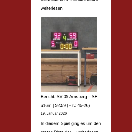
a
e
:
weiterlesen
u
r
8
I
i
0
I
c
(
I
h
H
–
t
z
S
:
.
F
B
:
H
B
4
e
A
0
r
H
:
Bericht: SV 09 Arnsberg – SF
r
a
3
u16m | 92:59 (Hz.: 45-26)
e
19. Januar 2026
g
9
n
e
)
In diesem Spiel ging es um den
|
n
B