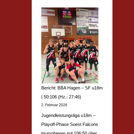
r
s
i
L
c
ü
h
d
t
e
:
n
T
s
V
c
G
h
K
Bericht: BBA Hagen – SF u18m
e
a
| 50:106 (Hz.: 27:46)
i
2. Februar 2026
i
d
s
|
Jugendleistungsliga u18m –
e
7
Playoff-Phase Soest Falcons
r
B
0
triumphieren mit 106:50 über…