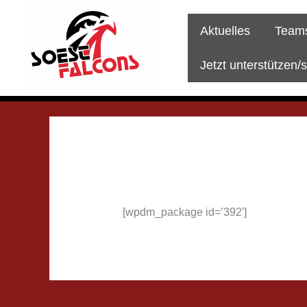
Zum
Inhalt
Aktuelles
Team
springen
Jetzt unterstützen/
[wpdm_package id=’392′]