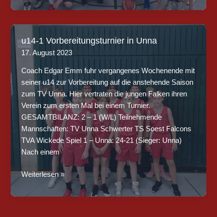
Landesliga
u16m
u14-1 Vorbereitungsturnier in Unna
17. August 2023
Coach Edgar Emm fuhr vergangenes Wochenende mit
seiner u14 zur Vorbereitung auf die anstehende Saison
zum TV Unna. Hier vertraten die jungen Falken ihren
Verein zum ersten Mal bei einem Turnier.
GESAMTBILANZ: 2 – 1 (W/L) Teilnehmende
Mannschaften: TV Unna Schwerter TS Soest Falcons
TVA Wickede Spiel 1 – Unna: 24-21 (Sieger: Unna)
Nach einem
u14-
Weiterlesen »
1
Vorbereitungsturnier
in