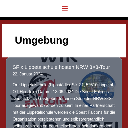
Zum
Inhalt
springen
Umgebung
SF x Lippetalschule hosten NRW 3×3-Tour
22. Januar 2024
Ort: Lippetalschule (Lippstädter Str. 31, 59510 Lippetal
OT Herzfeld) Datum: 13.06.2024 Die Soest Falcons
sind stolz als Gastgeber für einen Stop der NRW 3×3-
Tour ausgewählt worden zu sein! In einer Partnerschaft
mit der Lippetalschule werden die Soest Falcons für die
Organisation bereit stehen und selbstverständlich
selbst zahlreich on-court teilnehmen. Wir danken den