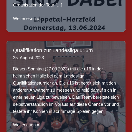
Organisation der Tour […]
SF
Weiterlesen »
x
Lippetalschule
hosten
NRW
Qualifikation zur Landesliga u16m
3×3-
25. August 2023
Tour
Diesen Sonntag (27.08.2023) tritt die u16 in der
heimischen Halle bei dem Landesliga
Qualifikationsturnier an. Die u16 ist bereit sich mit den
anderen Anwärtern zu messen und heiß darauf sich in
einer neuen Liga zu beweisen. Das Team bereitete sich
selbstverständlich im Voraus auf diese Chance vor und
testete ihr Können in scrimmage Spielen gegen
Qualifikation
Weiterlesen »
zur