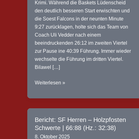
Krimi. Während die Baskets Lüdenscheid
den deutlich besseren Start erwischten und
die Soest Falcons in der neunten Minute
9:27 zurücklagen, holte sich das Team von
Coach Uli Vedder nach einem
beeindruckenden 26:12 im zweiten Viertel
zur Pause ine 40:39 Führung. Immer wieder
wechselte die Führung im dritten Viertel.
Bilawel […]
SF
Weiterlesen »
u18m
–
Baskets
Lüdenscheid
Bericht: SF Herren – Holzpfosten
|
Schwerte | 66:88 (Hz.: 32:38)
70:80
8. Oktober 2025
(Hz.: