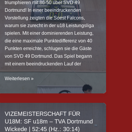
triumphieren mit 86-50 über SVD 49
Dortmund! In einer beeindruckenden
Vorstellung zeigten die Soest Falcons,
warum sie zurecht in der u18 Leistungsliga
spielen. Mit einer dominierenden Leistung,
die eine maximale Punktedifferenz von 40
Punkten erreichte, schlugen sie die Gäste
von SVD 49 Dortmund. Das Spiel begann
mit einem beeindruckenden Lauf der
Bericht:
Weiterlesen »
SF
u18m
–
SVD
VIZEMEISTERSCHAFT FÜR
49
U18M: SF u18m – TVA Dortmund
Dortmund
Wickede | 52:45 (Hz.: 30:14)
|