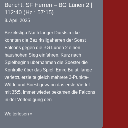
–
Bericht: SF Herren – BG Lünen 2 |
TVA
112:40 (Hz.: 57:15)
Dortmund
8. April 2025
Wickede
|
Bezirksliga Nach langer Durststrecke
52:45
konnten die Bezirksligaherren der Soest
(Hz.:
Falcons gegen die BG Lünen 2 einen
30:14)
haushohen Sieg einfahren. Kurz nach
Spielbeginn übernahmen die Soester die
Kontrolle über das Spiel. Emre Bulut, lange
verletzt, erzielte gleich mehrere 3-Punkte-
Würfe und Soest gewann das erste Viertel
mit 35:5. Immer wieder bekamen die Falcons
in der Verteidigung den
Bericht:
Weiterlesen »
SF