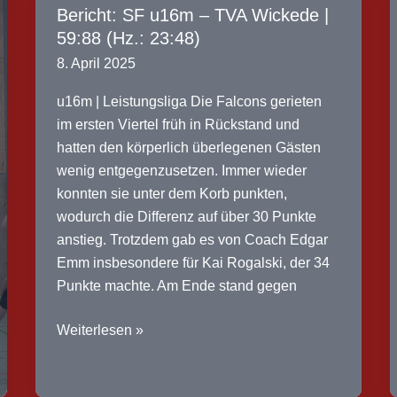
3
Bericht: SF u16m – TVA Wickede |
|
59:88 (Hz.: 23:48)
96:32
8. April 2025
(Hz.:
40:19)
u16m | Leistungsliga Die Falcons gerieten
im ersten Viertel früh in Rückstand und
hatten den körperlich überlegenen Gästen
wenig entgegenzusetzen. Immer wieder
konnten sie unter dem Korb punkten,
wodurch die Differenz auf über 30 Punkte
anstieg. Trotzdem gab es von Coach Edgar
Emm insbesondere für Kai Rogalski, der 34
Punkte machte. Am Ende stand gegen
Bericht:
Weiterlesen »
SF
u16m