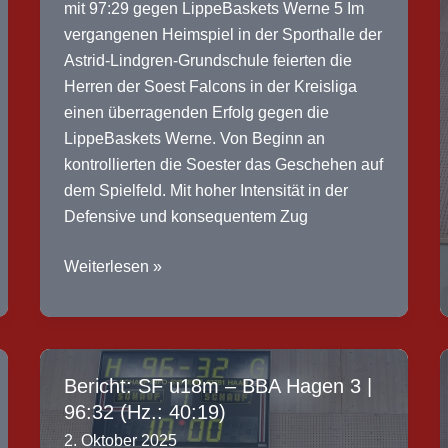
mit 97:29 gegen LippeBaskets Werne 5 Im
vergangenen Heimspiel in der Sporthalle der
Astrid-Lindgren-Grundschule feierten die
Herren der Soest Falcons in der Kreisliga
einen überragenden Erfolg gegen die
LippeBaskets Werne. Von Beginn an
kontrollierten die Soester das Geschehen auf
dem Spielfeld. Mit hoher Intensität in der
Defensive und konsequentem Zug
Bericht:
Weiterlesen »
SF
Herren
–
Lippebaskets
Bericht: SF u18m – BBA Hagen 3 |
Werne
96:32 (Hz.: 40:19)
5
2. Oktober 2025
|