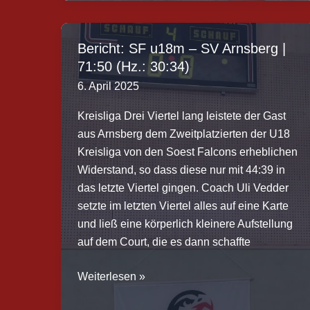
mix
–
BG
Bericht: SF u18m – SV Arnsberg |
Lünen
71:50 (Hz.: 30:34)
|
6. April 2025
69-
43
Kreisliga Drei Viertel lang leistete der Gast
(Hz.:
aus Arnsberg dem Zweitplatzierten der U18
31:32)
Kreisliga von den Soest Falcons erheblichen
Widerstand, so dass diese nur mit 44:39 in
das letzte Viertel gingen. Coach Uli Vedder
setzte im letzten Viertel alles auf eine Karte
und ließ eine körperlich kleinere Aufstellung
auf dem Court, die es dann schaffte
Bericht:
Weiterlesen »
SF