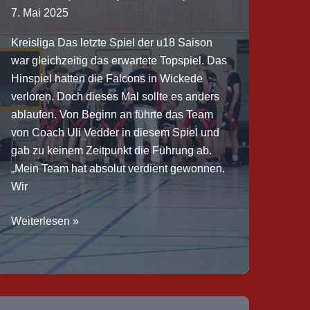
7. Mai 2025
86:50
(Hz.:
Kreisliga Das letzte Spiel der u18 Saison
52:26)
war gleichzeitig das erwartete Topspiel. Das
Hinspiel hatten die Falcons in Wickede
verloren. Doch dieses Mal sollte es anders
ablaufen. Von Beginn an führte das Team
von Coach Uli Vedder in diesem Spiel und
gab zu keinem Zeitpunkt die Führung ab.
„Mein Team hat absolut verdient gewonnen.
Wir
VIZEMEISTERSCHAFT
Weiterlesen »
FÜR
U18M:
SF
u18m