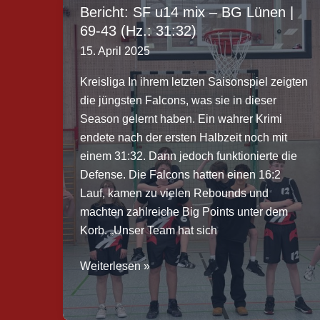
Holzpfosten
Bericht: SF u14 mix – BG Lünen |
Schwerte
69-43 (Hz.: 31:32)
|
15. April 2025
66:88
(Hz.:
Kreisliga In ihrem letzten Saisonspiel zeigten
32:38)
die jüngsten Falcons, was sie in dieser
Season gelernt haben. Ein wahrer Krimi
endete nach der ersten Halbzeit noch mit
einem 31:32. Dann jedoch funktionierte die
Defense. Die Falcons hatten einen 16:2
Lauf, kamen zu vielen Rebounds und
machten zahlreiche Big Points unter dem
Korb. „Unser Team hat sich
Bericht:
Weiterlesen »
SF
u14