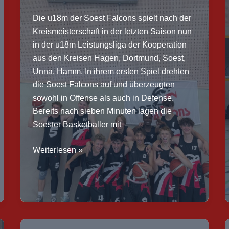
97:27
Die u18m der Soest Falcons spielt nach der
(Hz.:
Kreismeisterschaft in der letzten Saison nun
44:10)
in der u18m Leistungsliga der Kooperation
aus den Kreisen Hagen, Dortmund, Soest,
Unna, Hamm. In ihrem ersten Spiel drehten
die Soest Falcons auf und überzeugten
sowohl in Offense als auch in Defense.
Bereits nach sieben Minuten lagen die
Soester Basketballer mit
Bericht:
Weiterlesen »
SF
u18m
–
BBA
Hagen