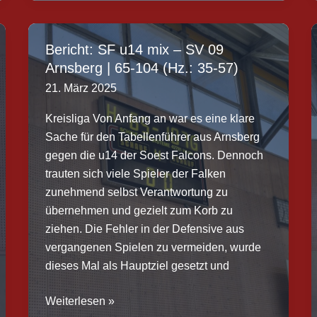
–
TVA
Wickede
Bericht: SF u14 mix – SV 09
|
Arnsberg | 65-104 (Hz.: 35-57)
59:88
21. März 2025
(Hz.:
23:48)
Kreisliga Von Anfang an war es eine klare
Sache für den Tabellenführer aus Arnsberg
gegen die u14 der Soest Falcons. Dennoch
trauten sich viele Spieler der Falken
zunehmend selbst Verantwortung zu
übernehmen und gezielt zum Korb zu
ziehen. Die Fehler in der Defensive aus
vergangenen Spielen zu vermeiden, wurde
dieses Mal als Hauptziel gesetzt und
Bericht:
Weiterlesen »