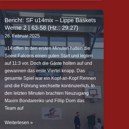
Herren
–
BG
Bericht: SF u14mix – Lippe Baskets
Lünen
Werne 2 | 63-58 (Hz.: 29:27)
2
26. Februar 2025
|
112:40
u14 offen In den ersten Minuten hatten die
(Hz.:
Soest Falcons einen guten Start und legten
57:15)
auf 11:3 vor. Doch die Gäste holten auf und
gewannen das erste Viertel knapp. Das
gesamte Spiel war ein Kopf-an-Kopf Rennen
und die Führung wechselte kontinuierlich. In
den letzten Minuten brachten Neuzugang
Maxim Bondarenko und Fillip Dorn das
Team auf
Bericht:
Weiterlesen »