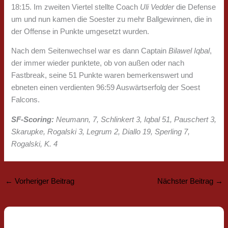
18:15. Im zweiten Viertel stellte Coach
Uli Vedder
die Defense
um und nun kamen die Soester zu mehr Ballgewinnen, die in
der Offense in Punkte umgesetzt wurden.
Nach dem Seitenwechsel war es dann Captain
Bilawel Iqbal
,
der immer wieder punktete, ob von außen oder nach
Fastbreak, seine 51 Punkte waren bemerkenswert und
ebneten einen verdienten 96:59 Auswärtserfolg der Soest
Falcons.
SF-Scoring:
Neumann, 7, Schlinkert 3, Iqbal 51, Pauschert 3,
Skarupke, Rogalski 3, Legrum 2, Diallo 19, Sperling 7,
Rogalski, K. 4
←
Vorheriger Beitrag
Nächster Beitrag
→