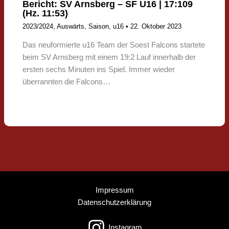
Bericht: SV Arnsberg – SF U16 | 17:109
(Hz. 11:53)
2023/2024
,
Auswärts
,
Saison
,
u16
•
22. Oktober 2023
Das neuformierte u16 Team der Soest Falcons startete
beim SV Arnsberg mit einem 19:2 Lauf innerhalb der
ersten sechs Minuten ins Spiel. Immer wieder
überrannten die Falcons…
Impressum
Datenschutzerklärung
Instagram