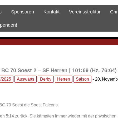
s
Sponsoren
Kontakt
Vereinsstruktur
Chr
spenden!
BC 70 Soest 2 – SF Herren | 101:69 (Hz. 76:64)
/2025
Auswärts
Derby
Herren
Saison
•
20. Novemb
 BC 70 Soest die Soest Falcons.
ten 5:14 zurück. Sie kämpften immer wieder mit der physische