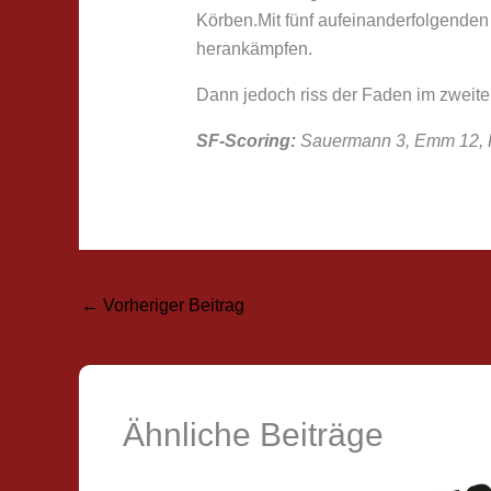
Körben.Mit fünf aufeinanderfolgenden 
herankämpfen.
Dann jedoch riss der Faden im zweite
SF-Scoring:
Sauermann 3, Emm 12, Ko
←
Vorheriger Beitrag
Ähnliche Beiträge