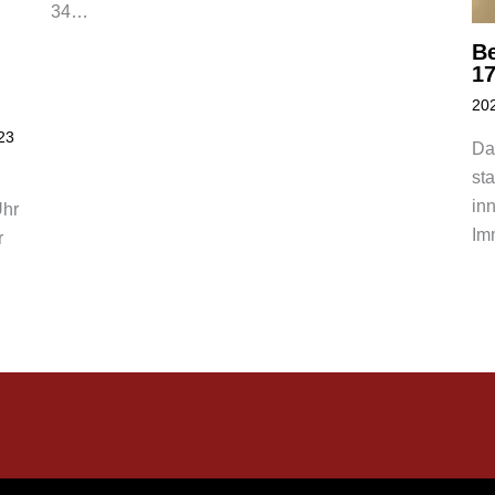
34…
Be
17
20
23
Da
st
in
Uhr
Im
r