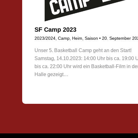
SF Camp 2023
2023/2024
,
Camp
,
Heim
,
Saison
•
20. September 20
Unser 5. Basketball Camp geht an den Start!
Samstag, 14.10.2023: 14:00 Uhr bis ca. 19:00 
bis ca. 22:00 Uhr wird ein Basketball-Film in de
Halle gezeigt…