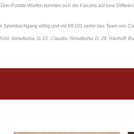
Drei-Punkte-Würfen konnten sich die Falcons auf eine Differenz
n Spieldurchgang völlig und mit 69:101 verlor das Team von C
hl, Nimufasha, G. 21, Claudio, Nimufasha, D. 26, Hanhoff, Bul