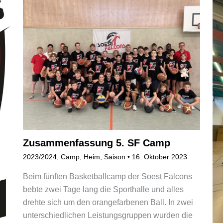
Zusammenfassung 5. SF Camp
2023/2024
,
Camp
,
Heim
,
Saison
•
16. Oktober 2023
Beim fünften Basketballcamp der Soest Falcons
bebte zwei Tage lang die Sporthalle und alles
drehte sich um den orangefarbenen Ball. In zwei
unterschiedlichen Leistungsgruppen wurden die