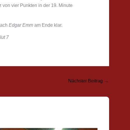
 von vier Punkten in der 19. Minute
oach
Edgar Emm
am Ende klar.
ut 7
Nächster Beitrag
→