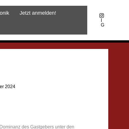
onik
Jetzt anmelden!
I
G
er 2024
n Dominanz des Gastgebers unter den