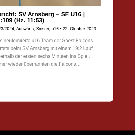
richt: SV Arnsberg – SF U16 |
:109 (Hz. 11:53)
23/2024
,
Auswärts
,
Saison
,
u16
•
22. Oktober 2023
s neuformierte u16 Team der Soest Falcons
artete beim SV Arnsberg mit einem 19:2 Lauf
nerhalb der ersten sechs Minuten ins Spiel.
mer wieder überrannten die Falcons…