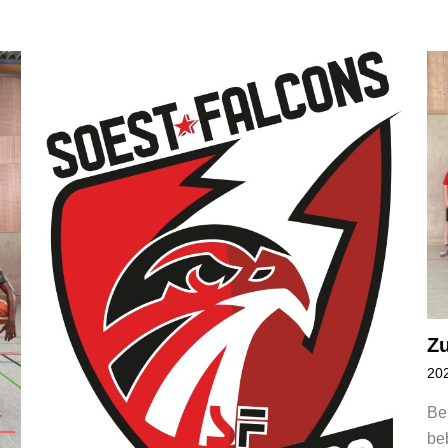
Z
20
Be
be