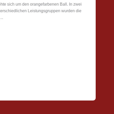
ehte sich um den orangefarbenen Ball. In zwei
terschiedlichen Leistungsgruppen wurden die
4…