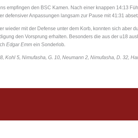
cons empfingen den BSC Kamen. Nach einer knappen 14:13 Führu
niger defensiver Anpassungen langsam zur Pause mit 41:31 abset
er wieder mit der Defense unter dem Korb, konnten sich aber d
idigung den Vorsprung erhalten. Besonders die aus der u18 au
ach
Edgar Emm
ein Sonderlob.
8, Kohl 5, Nimufasha, G. 10, Neumann 2, Nimufasha, D. 32, Ha