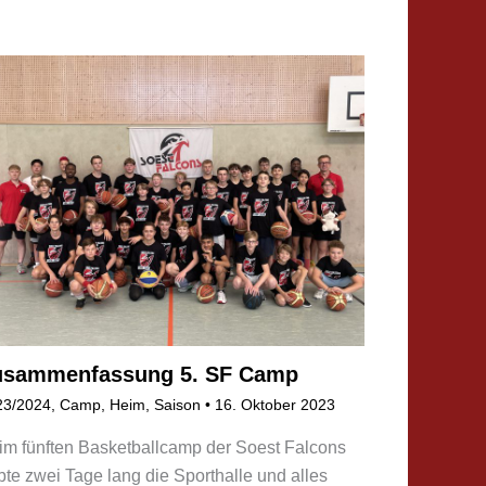
usammenfassung 5. SF Camp
23/2024
,
Camp
,
Heim
,
Saison
•
16. Oktober 2023
im fünften Basketballcamp der Soest Falcons
bte zwei Tage lang die Sporthalle und alles