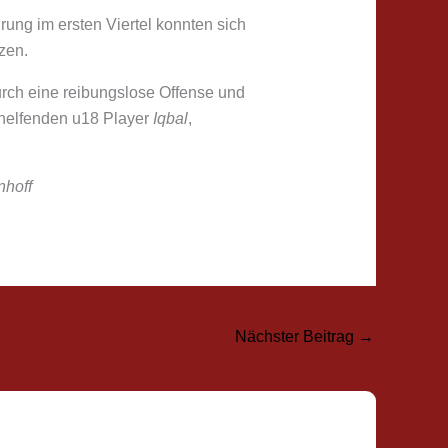
ng im ersten Viertel konnten sich
zen.
urch eine reibungslose Offense und
shelfenden u18 Player
Iqbal
,
nhoff
Nächster Beitrag
→