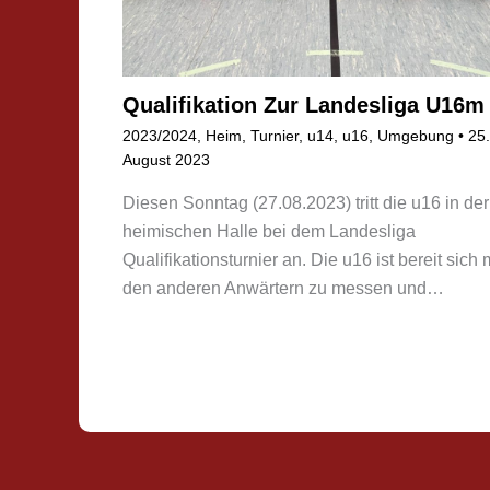
Qualifikation Zur Landesliga U16m
2023/2024
,
Heim
,
Turnier
,
u14
,
u16
,
Umgebung
•
25.
August 2023
Diesen Sonntag (27.08.2023) tritt die u16 in der
heimischen Halle bei dem Landesliga
Qualifikationsturnier an. Die u16 ist bereit sich 
den anderen Anwärtern zu messen und…