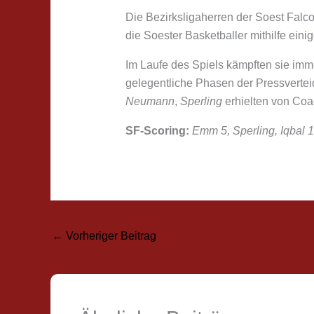
Die Bezirksligaherren der Soest Fal
die Soester Basketballer mithilfe ei
Im Laufe des Spiels kämpften sie imm
gelegentliche Phasen der Pressverte
Neumann
,
Sperling
erhielten von Co
SF-Scoring:
Emm 5, Sperling, Iqbal 1
←
Vorheriger Beitrag