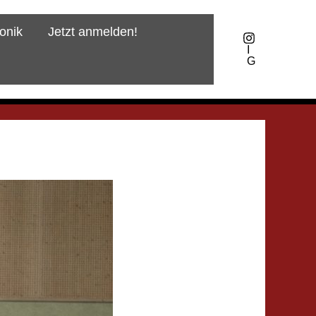
onik
Jetzt anmelden!
I
G