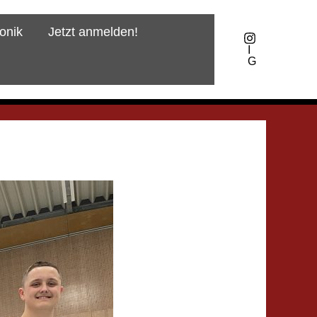
onik
Jetzt anmelden!
I
G