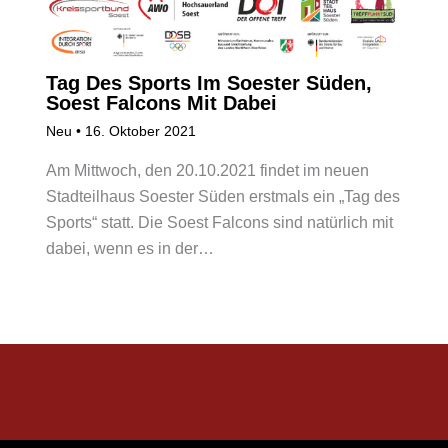
Tag Des Sports Im Soester Süden,
Soest Falcons Mit Dabei
Neu
•
16. Oktober 2021
Am Mittwoch, den 20.10.2021 findet im neuen
Stadteilhaus Soester Süden erstmals ein „Tag des
Sports“ statt. Die Soest Falcons sind natürlich mit
dabei, wenn es in der…