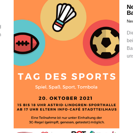
N
B
Ne
d
Di
n
be
Ba
uns