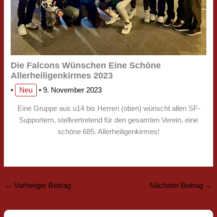
Die Falcons Wünschen Eine Schöne
Allerheiligenkirmes 2023
•
Neu
•
9. November 2023
Eine Gruppe aus u14 bis Herren (oben) wünscht allen SF-
Supportern, stellvertretend für den gesamten Verein, eine
schöne 685. Allerheiligenkirmes!
←
Vorheriger Beitrag
Nächster Beitrag
→