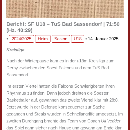
Bericht: SF U18 – TuS Bad Sassendorf | 71:50
(Hz. 40:29)
•
2024/2025
Heim
Saison
U18
•
14. Januar 2025
Kreisliga
Nach der Winterpause kam es in der u18m Kreisliga zum
Derby zwischen den Soest Falcons und dem TuS Bad
Sassendorf.
Im ersten Viertel hatten die Falcons Schwierigkeiten ihren
Rhythmus zu finden. Dann jedoch drehten die Soester
Basketballer auf, gewannen das zweite Viertel klar mit 28:8.
Jetzt wurde in der Defense konsequenter zur Sache
gegangen und Steals wurden in Schnellangriffe umgesetzt. Im
zweiten Durchgang brachte das Team von Coach
Uli Vedder
das Spiel dann sicher nach Hause und gewann am Ende klar