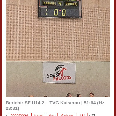
Bericht: SF U14.2 – TVG Kaiserau | 51:64 (Hz.
23:31)
•
2023/2024
Heim
Neu
Saison
U14
•
27.