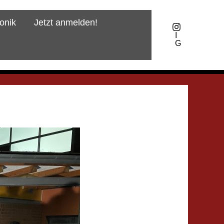
onik
Jetzt anmelden!
I
G