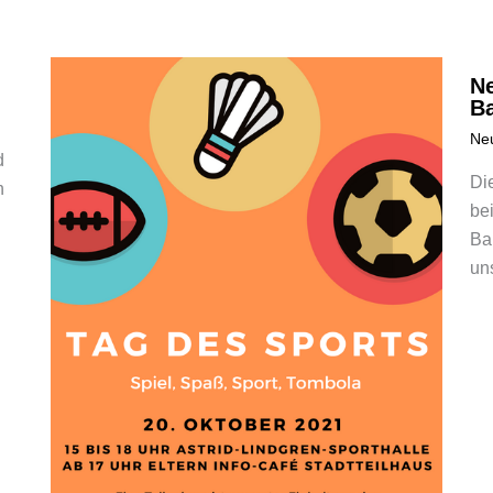
N
B
Ne
d
Di
n
be
Ba
uns